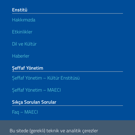
Enstitü
Hakkımızda
Etkinlikler
Dil ve Kültür
Haberler
Şeffaf Yönetim
Şeffaf Yönetim – Kültür Enstitüsü
Şeffaf Yönetim – MAECI
Sıkça Sorulan Sorular
Faq – MAECI
Kullanışlı bağlantılar
Bu sitede (gerekli) teknik ve analitik çerezler
Note legali
Privacy e cookie policy
Dichiarazione di accessibilità