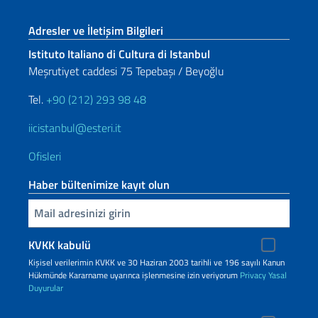
Footer section
Adresler ve İletişim Bilgileri
Istituto Italiano di Cultura di Istanbul
Meşrutiyet caddesi 75 Tepebaşı / Beyoğlu
Tel.
+90 (212) 293 98 48
iicistanbul@esteri.it
Ofisleri
Haber bültenimize kayıt olun
Inserisci la tua email
KVKK kabulü
Kişisel verilerimin KVKK ve 30 Haziran 2003 tarihli ve 196 sayılı Kanun
Hükmünde Kararname uyarınca işlenmesine izin veriyorum
Privacy
Yasal
Duyurular