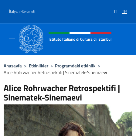
Go to content
IT
TR
İtalyan Hükümeti
Site başlığı, sosyal medya ve m
Istituto Italiano di Cultura di Istanbul
Sito ufficiale dell'Istituto Italiano di Cultura
Anasayfa
>
Etkinlikler
>
Programdaki etkinlik
>
Alice Rohrwacher Retrospektifi | Sinematek-Sinemaevi
Alice Rohrwacher Retrospektifi |
Sinematek-Sinemaevi