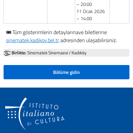
– 20:00
11 Ocak 2026
– 14:00
🎟️ Tüm gösterimlerin detaylarınave biletlerine
sinematek.kadikoy.bel.tr
adresinden ulaşabilirsiniz.
Birlikte:
Sinematek Sinemaevi / Kadıköy
Bölüme gidin