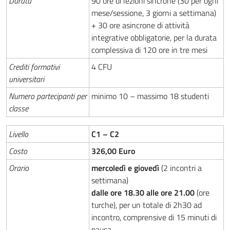
Durata
90 ore di lezioni sincrone (30 per ogni
mese/sessione, 3 giorni a settimana)
+ 30 ore asincrone di attività
integrative obbligatorie, per la durata
complessiva di 120 ore in tre mesi
Crediti formativi
4 CFU
universitari
Numero partecipanti per
minimo 10 – massimo 18 studenti
classe
Livello
C1 – C2
Costo
326,00 Euro
Orario
mercoledì e giovedì
(2 incontri a
settimana)
dalle ore 18.30 alle ore 21.00
(ore
turche), per un totale di 2h30 ad
incontro, comprensive di 15 minuti di
pausa