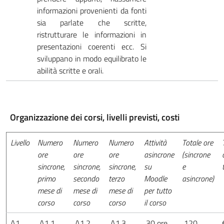
informazioni provenienti da fonti
sia parlate che scritte,
ristrutturare le informazioni in
presentazioni coerenti ecc. Si
sviluppano in modo equilibrato le
abilità scritte e orali.
Organizzazione dei corsi, livelli previsti, costi
Livello
Numero
Numero
Numero
Attività
Totale ore
ore
ore
ore
asincrone
(sincrone
sincrone,
sincrone,
sincrone,
su
e
primo
secondo
terzo
Moodle
asincrone)
mese di
mese di
mese di
per tutto
corso
corso
corso
il corso
A1
A1.1
A1.2
A1.3
30 ore
120