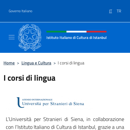
Salta al contenuto
IT
TR
Governo Italiano
Intestazione sito, social e menù
Istituto Italiano di Cultura di Istanbul
Sito ufficiale dell'Istituto Italiano di Cultura
Home
>
Lingua e Cultura
>
I corsi di lingua
I corsi di lingua
L’Università per Stranieri di Siena, in collaborazione
con l’Istituto Italiano di Cultura di Istanbul, grazie a una