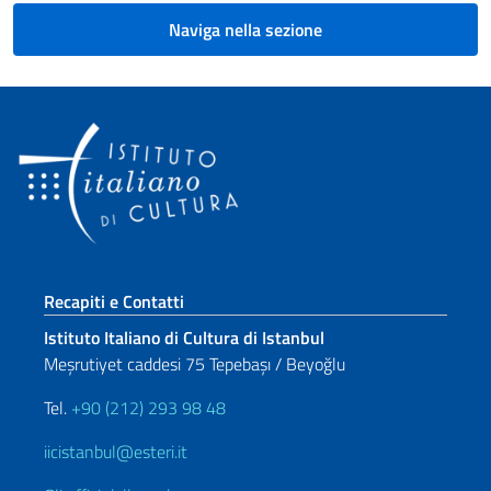
Naviga nella sezione
Sezione footer
Recapiti e Contatti
Istituto Italiano di Cultura di Istanbul
Meşrutiyet caddesi 75 Tepebaşı / Beyoğlu
Tel.
+90 (212) 293 98 48
iicistanbul@esteri.it