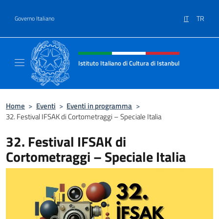
Salta al contenuto
IT
TR
Governo Italiano
Intestazione sito, social e menù
Istituto Italiano di Cultura di Istanbul
Sito ufficiale dell'Istituto Italiano di Cultura
Home
>
Eventi
>
Eventi in programma
>
32. Festival IFSAK di Cortometraggi – Speciale Italia
32. Festival IFSAK di
Cortometraggi – Speciale Italia