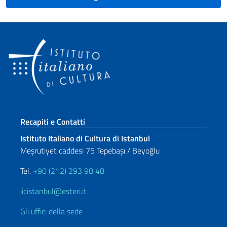
Sezione footer
Recapiti e Contatti
Istituto Italiano di Cultura di Istanbul
Meşrutiyet caddesi 75 Tepebaşı / Beyoğlu
Tel.
+90 (212) 293 98 48
iicistanbul@esteri.it
Gli uffici della sede