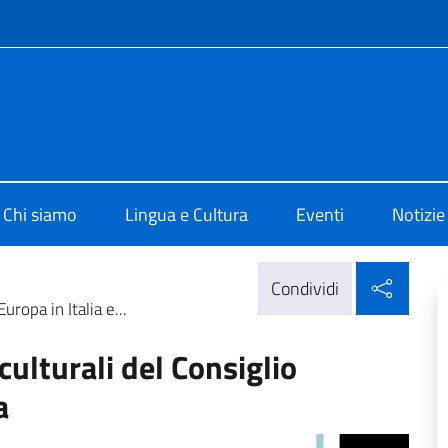
e menù
i Cultura di Istanbul
Chi siamo
Lingua e Cultura
Eventi
Notizie
Condi
Condividi
uropa in Italia e...
culturali del Consiglio
a