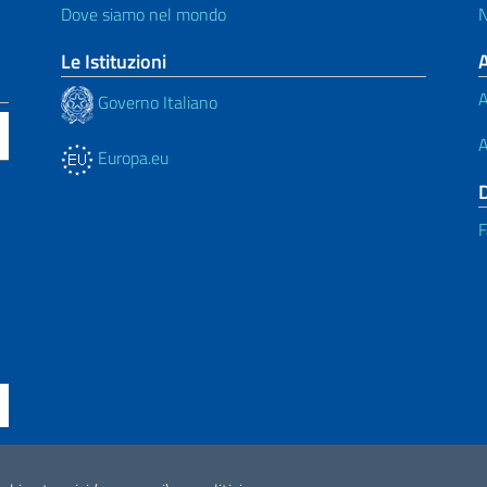
Dove siamo nel mondo
N
Le Istituzioni
A
Governo Italiano
A
Europa.eu
F