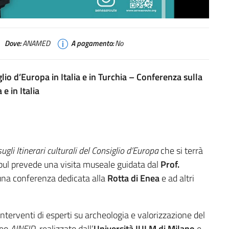
Dove:
ANAMED
A pagamento:
No
lio d’Europa in Italia e in Turchia – Conferenza sulla
 e in Italia
i Itinerari culturali del Consiglio d’Europa
che si terrà
bul prevede una visita museale guidata dal
Prof.
 una conferenza dedicata alla
Rotta di Enea
e ad altri
erventi di esperti su archeologia e valorizzazione del
deo
AINEID
, realizzato dall’
Università IULM di Milano
e