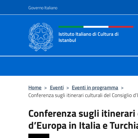
Salta al contenuto
Governo Italiano
Intestazione sito, social 
Istituto Italiano di Cultura di
Istanbul
Sito ufficiale dell'Istituto Italiano d
Home
>
Eventi
>
Eventi in programma
>
Conferenza sugli itinerari culturali del Consiglio d’E
Conferenza sugli itinerari 
d’Europa in Italia e Turchi