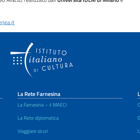
nea.it
La Rete Farnesina
L
La Farnesina – il MAECI
C
La Rete diplomatica
E
Viaggiare sicuri
L