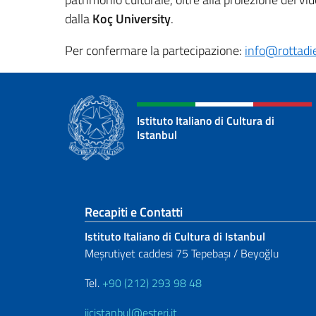
dalla
Koç University
.
Per confermare la partecipazione:
info@rottadie
Istituto Italiano di Cultura di
Istanbul
Sezione footer
Recapiti e Contatti
Istituto Italiano di Cultura di Istanbul
Meşrutiyet caddesi 75 Tepebaşı / Beyoğlu
Tel.
+90 (212) 293 98 48
iicistanbul@esteri.it