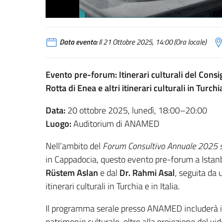
Data evento:
Il 21 Ottobre 2025, 14:00 (Ora locale)
Evento pre-forum: Itinerari culturali del Consig
Rotta di Enea e altri itinerari culturali in Turchia
Data:
20 ottobre 2025, lunedì, 18:00–20:00
Luogo:
Auditorium di ANAMED
Nell’ambito del
Forum Consultivo Annuale 2025 sugl
in Cappadocia, questo evento pre-forum a Istan
Rüstem Aslan
e dal
Dr. Rahmi Asal
, seguita da
itinerari culturali in Turchia e in Italia.
Il programma serale presso ANAMED includerà int
patrimonio culturale, oltre alla proiezione del vi